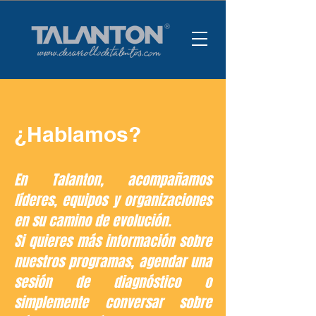
¿Hablamos?
En Talanton, acompañamos
líderes, equipos y organizaciones
en su camino de evolución.
Si quieres más información sobre
nuestros programas, agendar una
sesión de diagnóstico o
simplemente conversar sobre