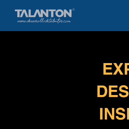
EX
DES
INS