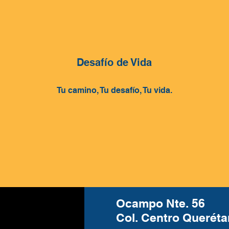
Desafío de Vida
Tu camino, Tu desafío, Tu vida.
Ocampo N
te. 56
Col. Centro Queréta
os.com