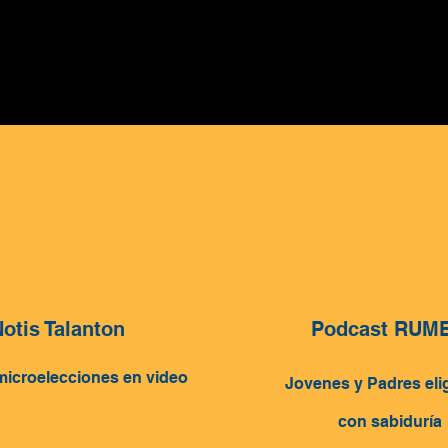
otis Talanton
Podcast RUM
microelecciones en video
Jovenes y Padres eli
con sabiduría