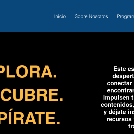
Inicio
Sobre Nosotros
Progra
PLORA.
Este es
despert
conectar 
CUBRE.
encontra
impulsen t
contenidos
PÍRATE.
y déjate in
recursos 
t