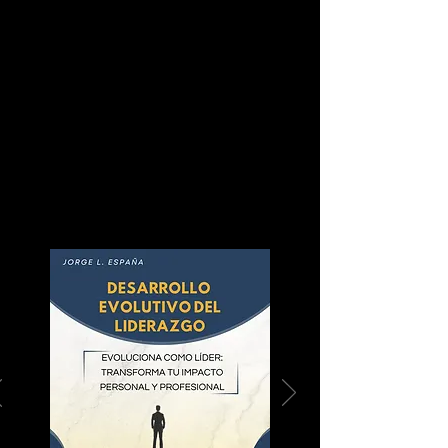
BOOKS by JLE: 3 caminos para
líderes que quieren dejar huella