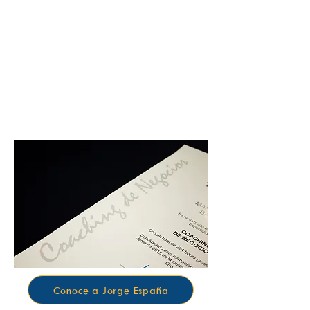
ACERCA DE
Jorge España, socio
director de Talanton
Conoce a Jorge España